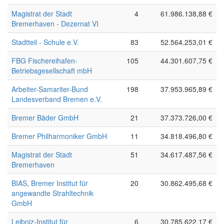
Magistrat der Stadt
4
61.986.138,88 €
Bremerhaven - Dezernat VI
Stadtteil - Schule e.V.
83
52.564.253,01 €
FBG Fischereihafen-
105
44.301.607,75 €
Betriebsgesellschaft mbH
Arbeiter-Samariter-Bund
198
37.953.965,89 €
Landesverband Bremen e.V.
Bremer Bäder GmbH
21
37.373.726,00 €
Bremer Philharmoniker GmbH
11
34.818.496,80 €
Magistrat der Stadt
51
34.617.487,56 €
Bremerhaven
BIAS, Bremer Institut für
20
30.862.495,68 €
angewandte Strahltechnik
GmbH
Leibniz-Institut für
6
30.785.622,17 €