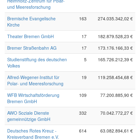
Helmholtz-Zentrum für Polar-
und Meeresforschung
Bremische Evangelische
163
274.035.342,02 €
Kirche
Theater Bremen GmbH
17
182.879.528,23 €
Bremer Straßenbahn AG
17
173.176.166,33 €
Studienstiftung des deutschen
5
165.726.212,39 €
Volkes
Alfred-Wegener-Institut für
19
119.258.454,68 €
Polar- und Meeresforschung
WFB Wirtschaftsförderung
109
77.200.885,90 €
Bremen GmbH
AWO Soziale Dienste
332
70.042.772,27 €
gemeinnützige GmbH
Deutsches Rotes Kreuz -
614
63.082.894,61 €
Kreisverband Bremen e.V.