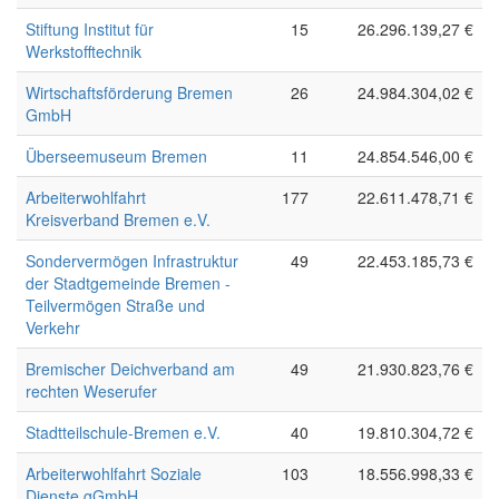
Stiftung Institut für
15
26.296.139,27 €
Werkstofftechnik
Wirtschaftsförderung Bremen
26
24.984.304,02 €
GmbH
Überseemuseum Bremen
11
24.854.546,00 €
Arbeiterwohlfahrt
177
22.611.478,71 €
Kreisverband Bremen e.V.
Sondervermögen Infrastruktur
49
22.453.185,73 €
der Stadtgemeinde Bremen -
Teilvermögen Straße und
Verkehr
Bremischer Deichverband am
49
21.930.823,76 €
rechten Weserufer
Stadtteilschule-Bremen e.V.
40
19.810.304,72 €
Arbeiterwohlfahrt Soziale
103
18.556.998,33 €
Dienste gGmbH