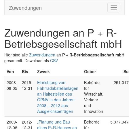
Zuwendungen
Zuwendungen an P + R-
Betriebsgesellschaft mbH
Hier sind alle
Zuwendungen
an
P + R-Betriebsgesellschaft mbH
gesammlt. Download als
CSV
Von
Bis
Zweck
Geber
S
2008-
2015-
Einrichtung von
Behörde
251.017
08-05
12-31
Fahrradabstellanlagen
für
an Haltestellen des
Wirtschaft,
ÖPNV in den Jahren
Verkehr
2008 – 2012 aus
und
Ausgleichsbeträgen
Innovation
2009-
2012-
„Planung und Bau
Behörde
5.077.947
12-08
12-31
eines P+R-Hauses an
für