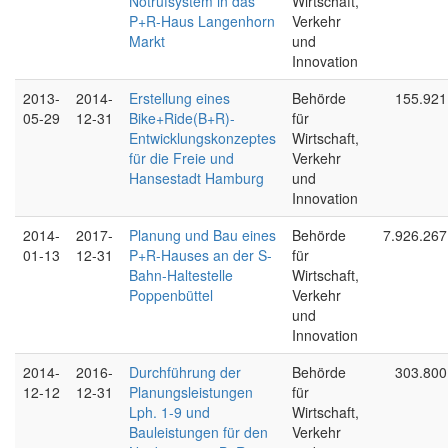
Notrufsystem in das
Wirtschaft,
P+R-Haus Langenhorn
Verkehr
Markt
und
Innovation
2013-
2014-
Erstellung eines
Behörde
155.921
05-29
12-31
Bike+Ride(B+R)-
für
Entwicklungskonzeptes
Wirtschaft,
für die Freie und
Verkehr
Hansestadt Hamburg
und
Innovation
2014-
2017-
Planung und Bau eines
Behörde
7.926.267
01-13
12-31
P+R-Hauses an der S-
für
Bahn-Haltestelle
Wirtschaft,
Poppenbüttel
Verkehr
und
Innovation
2014-
2016-
Durchführung der
Behörde
303.800
12-12
12-31
Planungsleistungen
für
Lph. 1-9 und
Wirtschaft,
Bauleistungen für den
Verkehr