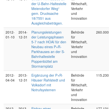
der U-Bahn-Haltestelle
Wirtschaft,
Meiendorfer Weg“
Verkehr
gem. Drucksache
und
18/7551 aus
Innovation
Ausgleichsbeträgen.
2012-
2014-
Planungsleistungen
Behörde
260.000
01-10
12-31
der Leistungsphasen
für
5-7 nach HOAI für den
Wirtschaft,
Neubau eines P+R-
Verkehr
Parkhauses an der S-
und
Bahnhaltestelle
Innovation
Poppenbüttel am
Stormarnplatz
2012-
2013-
Ergänzung der P+R-
Behörde
115.230
04-04
12-31
Häuser Rahlstedt und
für
Volksdorf mit
Wirtschaft,
Notrufsystemen
Verkehr
und
Innovation
2012-
2013-
Einbau einer
Behörde
177.131