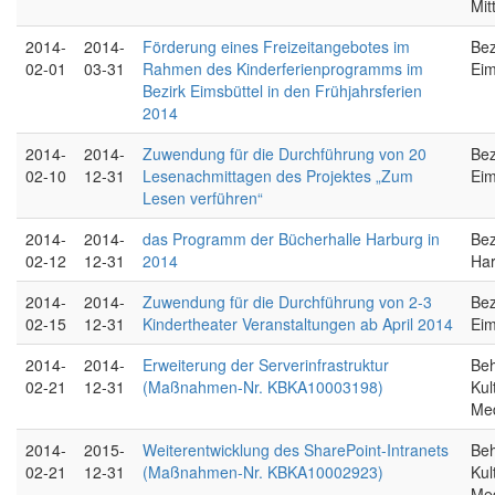
Mit
2014-
2014-
Förderung eines Freizeitangebotes im
Bez
02-01
03-31
Rahmen des Kinderferienprogramms im
Eim
Bezirk Eimsbüttel in den Frühjahrsferien
2014
2014-
2014-
Zuwendung für die Durchführung von 20
Bez
02-10
12-31
Lesenachmittagen des Projektes „Zum
Eim
Lesen verführen“
2014-
2014-
das Programm der Bücherhalle Harburg in
Bez
02-12
12-31
2014
Ha
2014-
2014-
Zuwendung für die Durchführung von 2-3
Bez
02-15
12-31
Kindertheater Veranstaltungen ab April 2014
Eim
2014-
2014-
Erweiterung der Serverinfrastruktur
Beh
02-21
12-31
(Maßnahmen-Nr. KBKA10003198)
Kul
Me
2014-
2015-
Weiterentwicklung des SharePoint-Intranets
Beh
02-21
12-31
(Maßnahmen-Nr. KBKA10002923)
Kul
Me