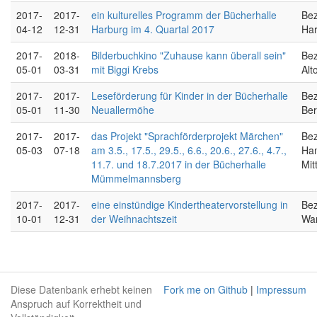
2017-
2017-
ein kulturelles Programm der Bücherhalle
Bez
04-12
12-31
Harburg im 4. Quartal 2017
Ha
2017-
2018-
Bilderbuchkino "Zuhause kann überall sein"
Bez
05-01
03-31
mit Biggi Krebs
Alt
2017-
2017-
Leseförderung für Kinder in der Bücherhalle
Bez
05-01
11-30
Neuallermöhe
Ber
2017-
2017-
das Projekt "Sprachförderprojekt Märchen"
Bez
05-03
07-18
am 3.5., 17.5., 29.5., 6.6., 20.6., 27.6., 4.7.,
Ha
11.7. und 18.7.2017 in der Bücherhalle
Mit
Mümmelmannsberg
2017-
2017-
eine einstündige Kindertheatervorstellung in
Bez
10-01
12-31
der Weihnachtszeit
Wa
Diese Datenbank erhebt keinen
Fork me on Github
|
Impressum
Anspruch auf Korrektheit und