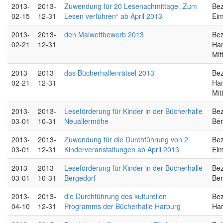
2013-
2013-
Zuwendung für 20 Lesenachmittage „Zum
Bez
02-15
12-31
Lesen verführen“ ab April 2013
Eim
2013-
2013-
den Malwettbewerb 2013
Bez
02-21
12-31
Ha
Mit
2013-
2013-
das Bücherhallenrätsel 2013
Bez
02-21
12-31
Ha
Mit
2013-
2013-
Leseförderung für Kinder in der Bücherhalle
Bez
03-01
10-31
Neuallermöhe
Ber
2013-
2013-
Zuwendung für die Durchführung von 2
Bez
03-01
12-31
Kinderveranstaltungen ab April 2013
Eim
2013-
2013-
Leseförderung für Kinder in der Bücherhalle
Bez
03-01
10-31
Bergedorf
Ber
2013-
2013-
die Durchführung des kulturellen
Bez
04-10
12-31
Programms der Bücherhalle Harburg
Ha