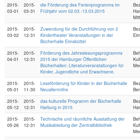
2015-
2015-
die Förderung des Ferienprogramms im
Bez
03-01
03-31
Frühjahr vom 02.03.-13.03.2015
Ha
Mit
2015-
2015-
Zuwendung für die Durchführung von 2
Bez
03-02
12-31
Kindertheater Veranstaltungen in der
Eim
Bücherhalle Eimsbüttel
2015-
2015-
Förderung des Jahreslesungsprogramms
Beh
04-01
12-31
2015 der Hamburger Öffentlichen
Kul
Bücherhallen: Literaturveranstaltungen für
Me
Kinder, Jugendliche und Erwachsene.
2015-
2015-
Leseförderung für Kinder in der Bücherhalle
Bez
05-01
11-30
Neuallermöhe
Ber
2015-
2015-
das kulturelle Programm der Bücherhalle
Bez
05-12
12-31
Harburg in 2015
Ha
2015-
2015-
Technische und räumliche Ausstattung der
Beh
05-26
12-31
Musikabteilung der Zentralbibliothek
Kul
Me