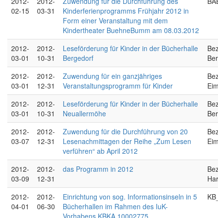
2012-
2012-
Zuwendung für die Durchführung des
BAE
02-15
03-31
Kinderferienprogramms Frühjahr 2012 in
Form einer Veranstaltung mit dem
Kindertheater BuehneBumm am 08.03.2012
2012-
2012-
Leseförderung für Kinder in der Bücherhalle
Bez
03-01
10-31
Bergedorf
Ber
2012-
2012-
Zuwendung für ein ganzjähriges
Bez
03-01
12-31
Veranstaltungsprogramm für Kinder
Eim
2012-
2012-
Leseförderung für Kinder in der Bücherhalle
Bez
03-01
10-31
Neuallermöhe
Ber
2012-
2012-
Zuwendung für die Durchführung von 20
Bez
03-07
12-31
Lesenachmittagen der Reihe „Zum Lesen
Eim
verführen“ ab April 2012
2012-
2012-
das Programm in 2012
Bez
03-09
12-31
Ha
2012-
2012-
Einrichtung von sog. Informationsinseln in 5
KB
04-01
06-30
Bücherhallen im Rahmen des IuK-
Vorhabens KBKA 10002775