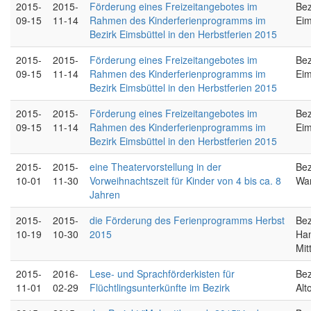
2015-
2015-
Förderung eines Freizeitangebotes im
Bez
09-15
11-14
Rahmen des Kinderferienprogramms im
Eim
Bezirk Eimsbüttel in den Herbstferien 2015
2015-
2015-
Förderung eines Freizeitangebotes im
Bez
09-15
11-14
Rahmen des Kinderferienprogramms im
Eim
Bezirk Eimsbüttel in den Herbstferien 2015
2015-
2015-
Förderung eines Freizeitangebotes im
Bez
09-15
11-14
Rahmen des Kinderferienprogramms im
Eim
Bezirk Eimsbüttel in den Herbstferien 2015
2015-
2015-
eine Theatervorstellung in der
Bez
10-01
11-30
Vorweihnachtszeit für Kinder von 4 bis ca. 8
Wa
Jahren
2015-
2015-
die Förderung des Ferienprogramms Herbst
Bez
10-19
10-30
2015
Ha
Mit
2015-
2016-
Lese- und Sprachförderkisten für
Bez
11-01
02-29
Flüchtlingsunterkünfte im Bezirk
Alt