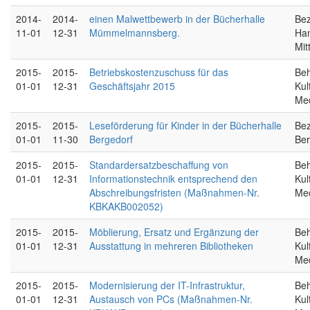
2014-
2014-
einen Malwettbewerb in der Bücherhalle
Bez
11-01
12-31
Mümmelmannsberg.
Ha
Mit
2015-
2015-
Betriebskostenzuschuss für das
Beh
01-01
12-31
Geschäftsjahr 2015
Kul
Me
2015-
2015-
Leseförderung für Kinder in der Bücherhalle
Bez
01-01
11-30
Bergedorf
Ber
2015-
2015-
Standardersatzbeschaffung von
Beh
01-01
12-31
Informationstechnik entsprechend den
Kul
Abschreibungsfristen (Maßnahmen-Nr.
Me
KBKAKB002052)
2015-
2015-
Möblierung, Ersatz und Ergänzung der
Beh
01-01
12-31
Ausstattung in mehreren Bibliotheken
Kul
Me
2015-
2015-
Modernisierung der IT-Infrastruktur,
Beh
01-01
12-31
Austausch von PCs (Maßnahmen-Nr.
Kul