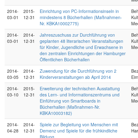
2014-
2015-
Einrichtung von PC-Informationsinseln in
Beh
03-01
12-31
mindestens 8 Bücherhallen (Maßnahmen-
Kul
Nr. KBKA10002775)
Me
2014-
2014-
Jahreszuschuss zur Durchführung von
Beh
03-01
12-31
geplanten 48 literarischen Veranstaltungen
Kul
für Kinder, Jugendliche und Erwachsene in
Me
den zentralen Einrichtungen der Hamburger
Öffentlichen Bücherhallen
2014-
2014-
Zuwendung für die Durchführung von 2
Bez
03-05
12-31
Kinderveranstaltungen ab April 2014
Eim
2014-
2015-
Erweiterung der technischen Ausstattung
Beh
03-10
12-31
des Lern- und Informationszentrums und
Kul
Einführung von Smartboards in
Me
Bücherhallen (Maßnahmen-Nr.
KBKA10003182)
2014-
2014-
Spiele zur Begleitung von Menschen mit
Bez
04-28
12-31
Demenz und Spiele für die frühkindliche
Ha
Bildung