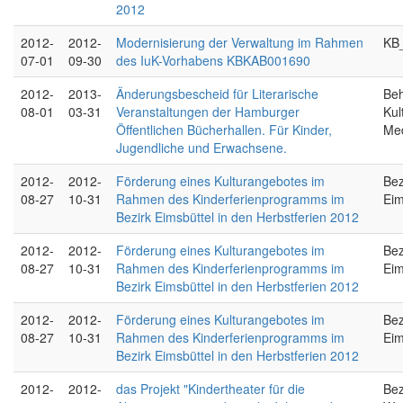
2012
2012-
2012-
Modernisierung der Verwaltung im Rahmen
KB
07-01
09-30
des IuK-Vorhabens KBKAB001690
2012-
2013-
Änderungsbescheid für Literarische
Beh
08-01
03-31
Veranstaltungen der Hamburger
Kul
Öffentlichen Bücherhallen. Für Kinder,
Me
Jugendliche und Erwachsene.
2012-
2012-
Förderung eines Kulturangebotes im
Bez
08-27
10-31
Rahmen des Kinderferienprogramms im
Eim
Bezirk Eimsbüttel in den Herbstferien 2012
2012-
2012-
Förderung eines Kulturangebotes im
Bez
08-27
10-31
Rahmen des Kinderferienprogramms im
Eim
Bezirk Eimsbüttel in den Herbstferien 2012
2012-
2012-
Förderung eines Kulturangebotes im
Bez
08-27
10-31
Rahmen des Kinderferienprogramms im
Eim
Bezirk Eimsbüttel in den Herbstferien 2012
2012-
2012-
das Projekt "Kindertheater für die
Bez