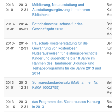
2013-
2013-
Möblierung, Neuausstattung und
Beh
01-01
12-31
Ausstattungsergänzung in mehreren
Kul
Bibliotheken
Me
2013-
2014-
Betriebskostenzuschuss für das
Beh
01-01
05-31
Geschäftsjahr 2013
Kul
Me
2013-
2014-
Pauschale Kostenerstattung für die
Beh
01-01
12-31
Gewährung von kostenlosen
Kul
Nutzerausweisen für leistungsberechtigte
Me
Kinder und Jugendliche bis 18 Jahre im
Rahmen des Hamburger Bildungs- und
Teilhabeprogramms für die Jahre 2013 und
2014
2013-
2013-
Softwarestandardersatz (Maßnahmen-Nr.
Beh
01-01
12-31
KBKA 10002755)
Kul
Me
2013-
2013-
das Programm des Bücherbusses Harburg
Bez
01-16
12-31
in 2013
Ha