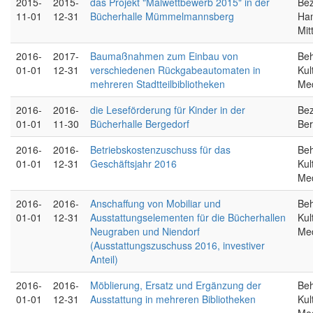
2015-
2015-
das Projekt "Malwettbewerb 2015" in der
Bez
11-01
12-31
Bücherhalle Mümmelmannsberg
Ha
Mit
2016-
2017-
Baumaßnahmen zum Einbau von
Beh
01-01
12-31
verschiedenen Rückgabeautomaten in
Kul
mehreren Stadtteilbibliotheken
Me
2016-
2016-
die Leseförderung für Kinder in der
Bez
01-01
11-30
Bücherhalle Bergedorf
Ber
2016-
2016-
Betriebskostenzuschuss für das
Beh
01-01
12-31
Geschäftsjahr 2016
Kul
Me
2016-
2016-
Anschaffung von Mobiliar und
Beh
01-01
12-31
Ausstattungselementen für die Bücherhallen
Kul
Neugraben und Niendorf
Me
(Ausstattungszuschuss 2016, investiver
Anteil)
2016-
2016-
Möblierung, Ersatz und Ergänzung der
Beh
01-01
12-31
Ausstattung in mehreren Bibliotheken
Kul