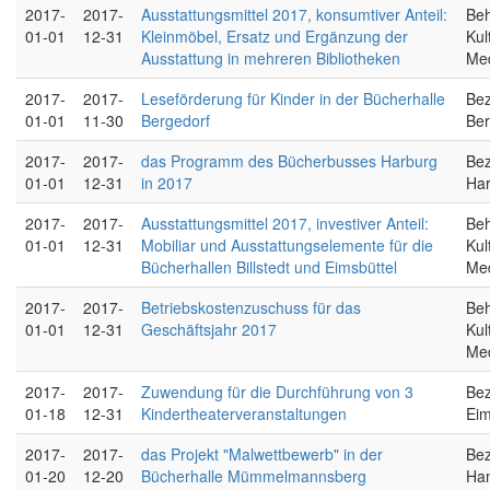
2017-
2017-
Ausstattungsmittel 2017, konsumtiver Anteil:
Beh
01-01
12-31
Kleinmöbel, Ersatz und Ergänzung der
Kul
Ausstattung in mehreren Bibliotheken
Me
2017-
2017-
Leseförderung für Kinder in der Bücherhalle
Bez
01-01
11-30
Bergedorf
Ber
2017-
2017-
das Programm des Bücherbusses Harburg
Bez
01-01
12-31
in 2017
Ha
2017-
2017-
Ausstattungsmittel 2017, investiver Anteil:
Beh
01-01
12-31
Mobiliar und Ausstattungselemente für die
Kul
Bücherhallen Billstedt und Eimsbüttel
Me
2017-
2017-
Betriebskostenzuschuss für das
Beh
01-01
12-31
Geschäftsjahr 2017
Kul
Me
2017-
2017-
Zuwendung für die Durchführung von 3
Bez
01-18
12-31
Kindertheaterveranstaltungen
Eim
2017-
2017-
das Projekt "Malwettbewerb" in der
Bez
01-20
12-20
Bücherhalle Mümmelmannsberg
Ha