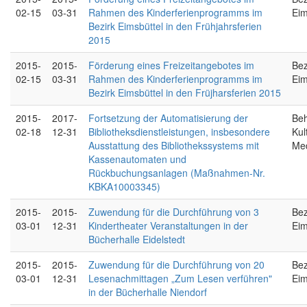
02-15
03-31
Rahmen des Kinderferienprogramms im
Eim
Bezirk Eimsbüttel in den Frühjahrsferien
2015
2015-
2015-
Förderung eines Freizeitangebotes im
Bez
02-15
03-31
Rahmen des Kinderferienprogramms im
Eim
Bezirk Eimsbüttel in den Früjharsferien 2015
2015-
2017-
Fortsetzung der Automatisierung der
Beh
02-18
12-31
Bibliotheksdienstleistungen, insbesondere
Kul
Ausstattung des Bibliothekssystems mit
Me
Kassenautomaten und
Rückbuchungsanlagen (Maßnahmen-Nr.
KBKA10003345)
2015-
2015-
Zuwendung für die Durchführung von 3
Bez
03-01
12-31
Kindertheater Veranstaltungen in der
Eim
Bücherhalle Eidelstedt
2015-
2015-
Zuwendung für die Durchführung von 20
Bez
03-01
12-31
Lesenachmittagen „Zum Lesen verführen"
Eim
in der Bücherhalle Niendorf