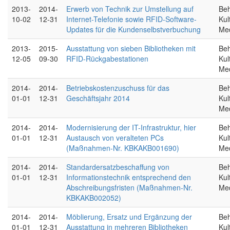
2013-
2014-
Erwerb von Technik zur Umstellung auf
Beh
10-02
12-31
Internet-Telefonie sowie RFID-Software-
Kul
Updates für die Kundenselbstverbuchung
Me
2013-
2015-
Ausstattung von sieben Bibliotheken mit
Beh
12-05
09-30
RFID-Rückgabestationen
Kul
Me
2014-
2014-
Betriebskostenzuschuss für das
Beh
01-01
12-31
Geschäftsjahr 2014
Kul
Me
2014-
2014-
Modernisierung der IT-Infrastruktur, hier
Beh
01-01
12-31
Austausch von veralteten PCs
Kul
(Maßnahmen-Nr. KBKAKB001690)
Me
2014-
2014-
Standardersatzbeschaffung von
Beh
01-01
12-31
Informationstechnik entsprechend den
Kul
Abschreibungsfristen (Maßnahmen-Nr.
Me
KBKAKB002052)
2014-
2014-
Möblierung, Ersatz und Ergänzung der
Beh
01-01
12-31
Ausstattung in mehreren Bibliotheken
Kul