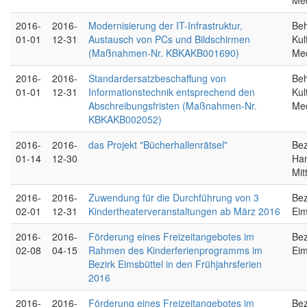
Me
2016-
2016-
Modernisierung der IT-Infrastruktur,
Beh
01-01
12-31
Austausch von PCs und Bildschirmen
Kul
(Maßnahmen-Nr. KBKAKB001690)
Me
2016-
2016-
Standardersatzbeschaffung von
Beh
01-01
12-31
Informationstechnik entsprechend den
Kul
Abschreibungsfristen (Maßnahmen-Nr.
Me
KBKAKB002052)
2016-
2016-
das Projekt "Bücherhallenrätsel"
Bez
01-14
12-30
Ha
Mit
2016-
2016-
Zuwendung für die Durchführung von 3
Bez
02-01
12-31
Kindertheaterveranstaltungen ab März 2016
Eim
2016-
2016-
Förderung eines Freizeitangebotes im
Bez
02-08
04-15
Rahmen des Kinderferienprogramms im
Eim
Bezirk Eimsbüttel in den Frühjahrsferien
2016
2016-
2016-
Förderung eines Freizeitangebotes im
Bez