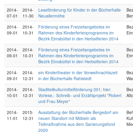
2014-
2014-
Leseförderung für Kinder in der Bücherhalle
Bez
07-01
11-30
Neuallermöhe
Ber
2014-
2014-
Förderung eines Freizeitangebotes im
Bez
09-01
10-31
Rahmen des Kinderferienprogramms im
Eim
Bezirk Eimsbüttel in den Herbstferien 2014
2014-
2014-
Förderung eines Freizeitangebotes im
Bez
09-01
10-31
Rahmen des Kinderferienprogramms im
Eim
Bezirk Eimsbüttel in den Herbstferien 2014
2014-
2014-
ein Kindertheater in der Vorweihnachtszeit
Bez
09-01
12-31
in der Bücherhalle Rahlstedt
Wa
2014-
2014-
Stadtteilkulturmittelförderung 201; hier:
Bez
10-01
12-31
Vorlese,- Schreib- und Erzählprojekt "Robert
Alt
und Frau Meyer"
2014-
2015-
Ausstattung der Bücherhalle Bergedorf am
Beh
11-01
12-31
neuen Standort mit Möbeln als
Kul
Teilmaßnahme aus dem Sanierungsfond
Me
2020