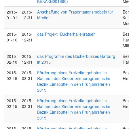
KBKAKB001690)
Me
2015-
2015-
Anschaffung von Präsentationsmöbeln für
Beh
01-01
12-31
Medien
Kul
Me
2015-
2015-
das Projekt "Bücherhallenrätsel"
Bez
01-16
12-31
Ha
Mit
2015-
2015-
das Programm des Bücherbusses Harburg
Bez
02-10
12-31
in 2015
Ha
2015-
2015-
Förderung eines Freizeitangebotes im
Bez
02-15
03-31
Rahmen des Kinderferienprogramms im
Eim
Bezirk Eimsbüttel in den Frühjahrsferien
2015
2015-
2015-
Förderung eines Freizeitangebotes im
Bez
02-15
03-31
Rahmen des Kinderferienprogramms im
Eim
Bezirk Eimsbüttel in den Frühjahrsferien
2015
2015-
2015-
Förderung eines Freizeitangebotes im
Bez