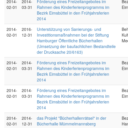
2014-
2014-
Förderung eines Freizeitangebotes im
Bez
02-01
03-31
Rahmen des Kinderferienprogramms im
Eim
Bezirk Eimsbüttel in den Frühjahrsferien
2014
2014-
2016-
Unterstützung von Sanierungs- und
Beh
02-01
12-31
Investitionsmaßnahmen bei der Stiftung
Kul
Hamburger Öffentliche Bücherhallen
Me
(Umsetzung der baufachlichen Bestandteile
der Drucksache 20/6163)
2014-
2014-
Förderung eines Freizeitangebotes im
Bez
02-01
03-31
Rahmen des Kinderferienprogramms im
Eim
Bezirk Eimsbüttel in den Frühjahrsferien
2014
2014-
2014-
Förderung eines Freizeitangebotes im
Bez
02-01
03-31
Rahmen des Kinderferienprogramms im
Eim
Bezirk Eimsbüttel in den Frühjahrsferien
2014
2014-
2014-
das Projekt "Bücherhallenrätsel" in der
Bez
02-01
12-31
Bücherhalle Mümmelmannsberg
Ha