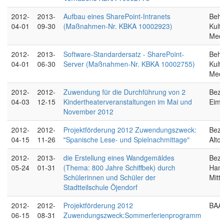
2012-
2013-
Aufbau eines SharePoint-Intranets
Beh
04-01
09-30
(Maßnahmen-Nr. KBKA 10002923)
Kul
Me
2012-
2013-
Software-Standardersatz - SharePoint-
Beh
04-01
06-30
Server (Maßnahmen-Nr. KBKA 10002755)
Kul
Me
2012-
2012-
Zuwendung für die Durchführung von 2
Bez
04-03
12-15
Kindertheaterveranstaltungen im Mai und
Eim
November 2012
2012-
2012-
Projektförderung 2012 Zuwendungszweck:
Bez
04-15
11-26
"Spanische Lese- und Spielnachmittage"
Alt
2012-
2013-
die Erstellung eines Wandgemäldes
Bez
05-24
01-31
(Thema: 800 Jahre Schiffbek) durch
Ha
Schülerinnen und Schüler der
Mit
Stadtteilschule Öjendorf
2012-
2012-
Projektförderung 2012
BAA
06-15
08-31
Zuwendungszweck:Sommerferienprogramm