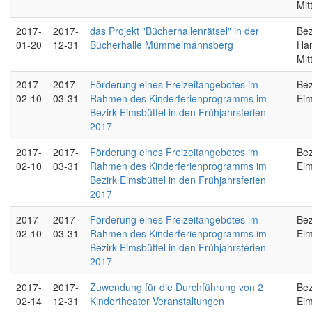
Mit
2017-
2017-
das Projekt "Bücherhallenrätsel" in der
Bez
01-20
12-31
Bücherhalle Mümmelmannsberg
Ha
Mit
2017-
2017-
Förderung eines Freizeitangebotes im
Bez
02-10
03-31
Rahmen des Kinderferienprogramms im
Eim
Bezirk Eimsbüttel in den Frühjahrsferien
2017
2017-
2017-
Förderung eines Freizeitangebotes im
Bez
02-10
03-31
Rahmen des Kinderferienprogramms im
Eim
Bezirk Eimsbüttel in den Frühjahrsferien
2017
2017-
2017-
Förderung eines Freizeitangebotes im
Bez
02-10
03-31
Rahmen des Kinderferienprogramms im
Eim
Bezirk Eimsbüttel in den Frühjahrsferien
2017
2017-
2017-
Zuwendung für die Durchführung von 2
Bez
02-14
12-31
Kindertheater Veranstaltungen
Eim