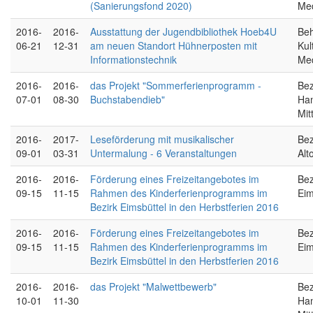
(Sanierungsfond 2020)
Me
2016-
2016-
Ausstattung der Jugendbibliothek Hoeb4U
Beh
06-21
12-31
am neuen Standort Hühnerposten mit
Kul
Informationstechnik
Me
2016-
2016-
das Projekt "Sommerferienprogramm -
Bez
07-01
08-30
Buchstabendieb"
Ha
Mit
2016-
2017-
Leseförderung mit musikalischer
Bez
09-01
03-31
Untermalung - 6 Veranstaltungen
Alt
2016-
2016-
Förderung eines Freizeitangebotes im
Bez
09-15
11-15
Rahmen des Kinderferienprogramms im
Eim
Bezirk Eimsbüttel in den Herbstferien 2016
2016-
2016-
Förderung eines Freizeitangebotes im
Bez
09-15
11-15
Rahmen des Kinderferienprogramms im
Eim
Bezirk Eimsbüttel in den Herbstferien 2016
2016-
2016-
das Projekt "Malwettbewerb"
Bez
10-01
11-30
Ha