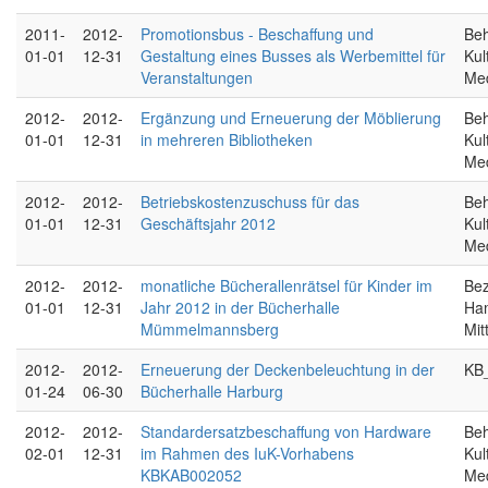
2011-
2012-
Promotionsbus - Beschaffung und
Beh
01-01
12-31
Gestaltung eines Busses als Werbemittel für
Kul
Veranstaltungen
Me
2012-
2012-
Ergänzung und Erneuerung der Möblierung
Beh
01-01
12-31
in mehreren Bibliotheken
Kul
Me
2012-
2012-
Betriebskostenzuschuss für das
Beh
01-01
12-31
Geschäftsjahr 2012
Kul
Me
2012-
2012-
monatliche Bücherallenrätsel für Kinder im
Bez
01-01
12-31
Jahr 2012 in der Bücherhalle
Ha
Mümmelmannsberg
Mit
2012-
2012-
Erneuerung der Deckenbeleuchtung in der
KB
01-24
06-30
Bücherhalle Harburg
2012-
2012-
Standardersatzbeschaffung von Hardware
Beh
02-01
12-31
im Rahmen des IuK-Vorhabens
Kul
KBKAB002052
Me