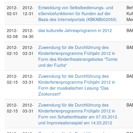
2012-
2012-
Entwicklung von Selbstbedienungs- und
Beh
02-01
12-31
eServicefunktionen für Kunden auf der
Kul
Basis des Internetportals (KBKAB002055)
Me
2012-
2012-
das kulturelle Jahresprogramm in 2012
BA
02-08
04-30
2012-
2012-
Zuwendung für die Durchführung des
BAE
02-10
03-31
Kinderferienprogramms Frühjahr 2012 in
Form des Kindertheaterangebotes "Tomte
und der Fuchs"
2012-
2012-
Zuwendung für die Durchführung des
BAE
02-15
03-31
Kinderferienprogramms Frühjahr 2012 in
Form der musikalischen Lesung "Das
Zookonzert"
2012-
2012-
Zuwendung für die Durchführung des
BAE
02-15
03-31
Kinderferienprogramms Frühjahr 2012 in
Form von Schattentheater am 07.03.2012
und Improvisationsspiel am 14.03.2012