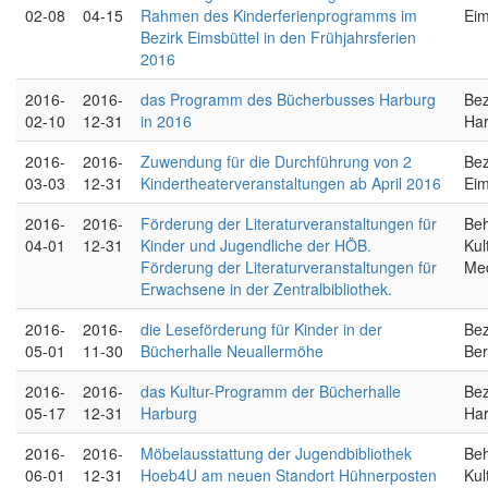
02-08
04-15
Rahmen des Kinderferienprogramms im
Eim
Bezirk Eimsbüttel in den Frühjahrsferien
2016
2016-
2016-
das Programm des Bücherbusses Harburg
Bez
02-10
12-31
in 2016
Ha
2016-
2016-
Zuwendung für die Durchführung von 2
Bez
03-03
12-31
Kindertheaterveranstaltungen ab April 2016
Eim
2016-
2016-
Förderung der Literaturveranstaltungen für
Beh
04-01
12-31
Kinder und Jugendliche der HÖB.
Kul
Förderung der Literaturveranstaltungen für
Me
Erwachsene in der Zentralbibliothek.
2016-
2016-
die Leseförderung für Kinder in der
Bez
05-01
11-30
Bücherhalle Neuallermöhe
Ber
2016-
2016-
das Kultur-Programm der Bücherhalle
Bez
05-17
12-31
Harburg
Ha
2016-
2016-
Möbelausstattung der Jugendbibliothek
Beh
06-01
12-31
Hoeb4U am neuen Standort Hühnerposten
Kul