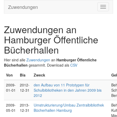
Zuwendungen
Zuwendungen an
Hamburger Öffentliche
Bücherhallen
Hier sind alle
Zuwendungen
an
Hamburger Öffentliche
Bücherhallen
gesammlt. Download als
CSV
Von
Bis
Zweck
Ge
2009-
2012-
den Aufbau von 11 Prototypen für
Beh
01-01
12-31
Schulbibliotheken in den Jahren 2009 bis
Sch
2012
Ber
2009-
2013-
Umstrukturierung/Umbau Zentralbibliothek
Beh
05-01
12-31
Bücherhallen Hamburg
Kul
Me