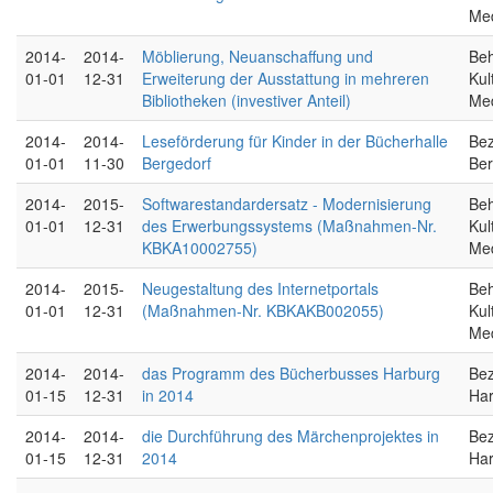
Me
2014-
2014-
Möblierung, Neuanschaffung und
Beh
01-01
12-31
Erweiterung der Ausstattung in mehreren
Kul
Bibliotheken (investiver Anteil)
Me
2014-
2014-
Leseförderung für Kinder in der Bücherhalle
Bez
01-01
11-30
Bergedorf
Ber
2014-
2015-
Softwarestandardersatz - Modernisierung
Beh
01-01
12-31
des Erwerbungssystems (Maßnahmen-Nr.
Kul
KBKA10002755)
Me
2014-
2015-
Neugestaltung des Internetportals
Beh
01-01
12-31
(Maßnahmen-Nr. KBKAKB002055)
Kul
Me
2014-
2014-
das Programm des Bücherbusses Harburg
Bez
01-15
12-31
in 2014
Ha
2014-
2014-
die Durchführung des Märchenprojektes in
Bez
01-15
12-31
2014
Ha