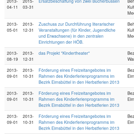
2013-
2015-
Ersatzbeschaffung von zwei Bücherbussen
Beh
04-11
03-31
Kul
Me
2013-
2013-
Zuschuss zur Durchführung literarischer
Beh
05-01
12-31
Veranstaltungen (für Kinder, Jugendliche
Kul
und Erwachsene) in den zentralen
Me
Einrichtungen der HÖB.
2013-
2013-
das Projekt "Kindertheater"
Bez
08-19
12-31
Wa
2013-
2013-
Förderung eines Freizeitangebotes im
Bez
09-01
10-31
Rahmen des Kinderferienprogramms im
Eim
Bezirk Eimsbüttel in den Herbstferien 2013
2013-
2013-
Förderung eines Freizeitangebotes im
Bez
09-01
10-31
Rahmen des Kinderferienprogramms im
Eim
Bezirk Eimsbüttel in den Herbstferien 2013
2013-
2013-
Förderung eines Freizeitangebotes im
Bez
09-01
10-31
Rahmen des Kinderferienprogramms im
Eim
Bezirk Eimsbüttel in den Herbstferien 2013