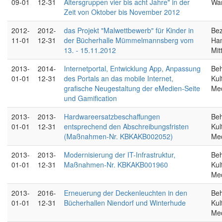
09-01
12-31
Altersgruppen vier bis acht Jahre" in der
Wa
Zeit von Oktober bis November 2012
2012-
2012-
das Projekt "Malwettbewerb" für Kinder in
Bez
11-01
12-31
der Bücherhalle Mümmelmannsberg vom
Ha
13. - 15.11.2012
Mit
2013-
2014-
Internetportal, Entwicklung App, Anpassung
Beh
01-01
12-31
des Portals an das mobile Internet,
Kul
grafische Neugestaltung der eMedien-Seite
Me
und Gamification
2013-
2013-
Hardwareersatzbeschaffungen
Beh
01-01
12-31
entsprechend den Abschreibungsfristen
Kul
(Maßnahmen-Nr. KBKAKB002052)
Me
2013-
2013-
Modernisierung der IT-Infrastruktur,
Beh
01-01
12-31
Maßnahmen-Nr. KBKAKB001960
Kul
Me
2013-
2016-
Erneuerung der Deckenleuchten in den
Beh
01-01
12-31
Bücherhallen Niendorf und Winterhude
Kul
Me