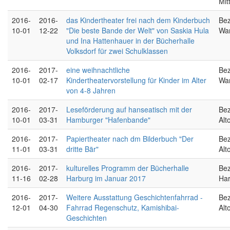
Mit
2016-
2016-
das Kindertheater frei nach dem Kinderbuch
Bez
10-01
12-22
"Die beste Bande der Welt" von Saskia Hula
Wa
und Ina Hattenhauer in der Bücherhalle
Volksdorf für zwei Schulklassen
2016-
2017-
eine weihnachtliche
Bez
10-01
02-17
Kindertheatervorstellung für Kinder im Alter
Wa
von 4-8 Jahren
2016-
2017-
Leseförderung auf hanseatisch mit der
Bez
10-01
03-31
Hamburger "Hafenbande"
Alt
2016-
2017-
Papiertheater nach dm Bilderbuch "Der
Bez
11-01
03-31
dritte Bär"
Alt
2016-
2017-
kulturelles Programm der Bücherhalle
Bez
11-16
02-28
Harburg im Januar 2017
Ha
2016-
2017-
Weitere Ausstattung Geschichtenfahrrad -
Bez
12-01
04-30
Fahrrad Regenschutz, Kamishibai-
Alt
Geschichten