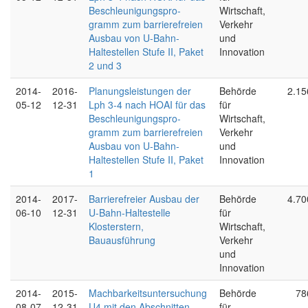
Beschleunigungspro-
Wirtschaft,
gramm zum barrierefreien
Verkehr
Ausbau von U-Bahn-
und
Haltestellen Stufe II, Paket
Innovation
2 und 3
2014-
2016-
Planungsleistungen der
Behörde
2.15
05-12
12-31
Lph 3-4 nach HOAI für das
für
Beschleunigungspro-
Wirtschaft,
gramm zum barrierefreien
Verkehr
Ausbau von U-Bahn-
und
Haltestellen Stufe II, Paket
Innovation
1
2014-
2017-
Barrierefreier Ausbau der
Behörde
4.70
06-10
12-31
U-Bahn-Haltestelle
für
Klosterstern,
Wirtschaft,
Bauausführung
Verkehr
und
Innovation
2014-
2015-
Machbarkeitsuntersuchung
Behörde
78
08-07
12-31
U4 mit den Abschnitten
für