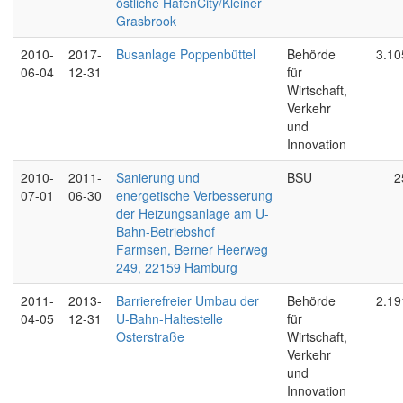
östliche HafenCity/Kleiner
Grasbrook
2010-
2017-
Busanlage Poppenbüttel
Behörde
3.10
06-04
12-31
für
Wirtschaft,
Verkehr
und
Innovation
2010-
2011-
Sanierung und
BSU
2
07-01
06-30
energetische Verbesserung
der Heizungsanlage am U-
Bahn-Betriebshof
Farmsen, Berner Heerweg
249, 22159 Hamburg
2011-
2013-
Barrierefreier Umbau der
Behörde
2.19
04-05
12-31
U-Bahn-Haltestelle
für
Osterstraße
Wirtschaft,
Verkehr
und
Innovation