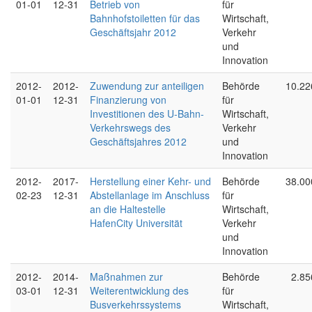
01-01
12-31
Betrieb von
für
Bahnhofstoiletten für das
Wirtschaft,
Geschäftsjahr 2012
Verkehr
und
Innovation
2012-
2012-
Zuwendung zur anteiligen
Behörde
10.22
01-01
12-31
Finanzierung von
für
Investitionen des U-Bahn-
Wirtschaft,
Verkehrswegs des
Verkehr
Geschäftsjahres 2012
und
Innovation
2012-
2017-
Herstellung einer Kehr- und
Behörde
38.00
02-23
12-31
Abstellanlage im Anschluss
für
an die Haltestelle
Wirtschaft,
HafenCity Universität
Verkehr
und
Innovation
2012-
2014-
Maßnahmen zur
Behörde
2.85
03-01
12-31
Weiterentwicklung des
für
Busverkehrssystems
Wirtschaft,