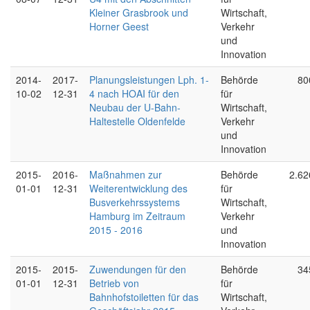
Kleiner Grasbrook und
Wirtschaft,
Horner Geest
Verkehr
und
Innovation
2014-
2017-
Planungsleistungen Lph. 1-
Behörde
80
10-02
12-31
4 nach HOAI für den
für
Neubau der U-Bahn-
Wirtschaft,
Haltestelle Oldenfelde
Verkehr
und
Innovation
2015-
2016-
Maßnahmen zur
Behörde
2.62
01-01
12-31
Weiterentwicklung des
für
Busverkehrssystems
Wirtschaft,
Hamburg im Zeitraum
Verkehr
2015 - 2016
und
Innovation
2015-
2015-
Zuwendungen für den
Behörde
34
01-01
12-31
Betrieb von
für
Bahnhofstoiletten für das
Wirtschaft,