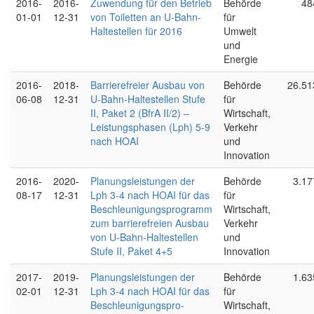
2016-
2016-
Zuwendung für den Betrieb
Behörde
48
01-01
12-31
von Toiletten an U-Bahn-
für
Haltestellen für 2016
Umwelt
und
Energie
2016-
2018-
Barrierefreier Ausbau von
Behörde
26.51
06-08
12-31
U-Bahn-Haltestellen Stufe
für
II, Paket 2 (BfrA II/2) –
Wirtschaft,
Leistungsphasen (Lph) 5-9
Verkehr
nach HOAI
und
Innovation
2016-
2020-
Planungsleistungen der
Behörde
3.17
08-17
12-31
Lph 3-4 nach HOAI für das
für
Beschleunigungsprogramm
Wirtschaft,
zum barrierefreien Ausbau
Verkehr
von U-Bahn-Haltestellen
und
Stufe II, Paket 4+5
Innovation
2017-
2019-
Planungsleistungen der
Behörde
1.63
02-01
12-31
Lph 3-4 nach HOAI für das
für
Beschleunigungspro-
Wirtschaft,