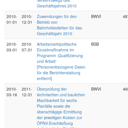
Verkehrswegs des
Geschäftsjahres 2010
2010-
2010-
Zuwendungen für den
BWVI
48
01-01
12-31
Betrieb von
Bahnhofstoiletten für das
Geschäftsjahr 2010
2010-
2010-
Arbeitsmarktpolitische
BSB
03-01
07-31
Einzelmaßnahme im
Programm ‚Qualifizierung
und Arbeit‘
[Personenbezogene Daten
für die Berichterstattung
entfernt]
2010-
2011-
Überprüfung der
BWVI
46
03-16
12-31
technischen und baulichen
Machbarkeit für sechs
Planfälle sowie die
überschlägige Ermittlung
der jeweiligen Kosten zur
ÖPNV-Erschließung