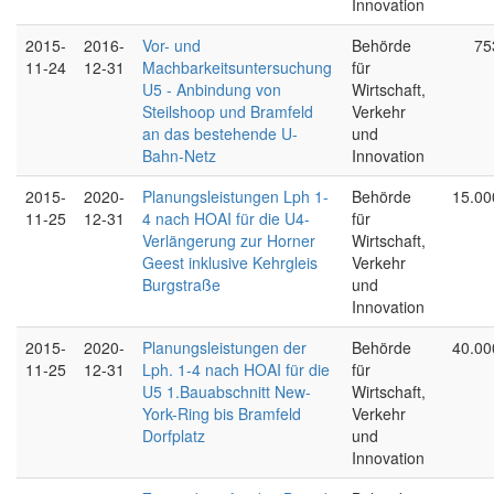
Innovation
2015-
2016-
Vor- und
Behörde
75
11-24
12-31
Machbarkeitsuntersuchung
für
U5 - Anbindung von
Wirtschaft,
Steilshoop und Bramfeld
Verkehr
an das bestehende U-
und
Bahn-Netz
Innovation
2015-
2020-
Planungsleistungen Lph 1-
Behörde
15.00
11-25
12-31
4 nach HOAI für die U4-
für
Verlängerung zur Horner
Wirtschaft,
Geest inklusive Kehrgleis
Verkehr
Burgstraße
und
Innovation
2015-
2020-
Planungsleistungen der
Behörde
40.00
11-25
12-31
Lph. 1-4 nach HOAI für die
für
U5 1.Bauabschnitt New-
Wirtschaft,
York-Ring bis Bramfeld
Verkehr
Dorfplatz
und
Innovation