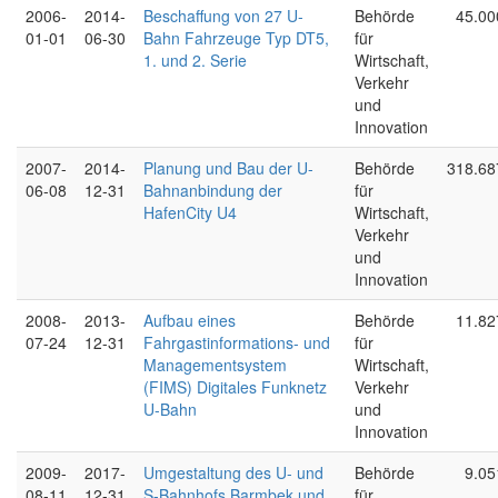
2006-
2014-
Beschaffung von 27 U-
Behörde
45.00
01-01
06-30
Bahn Fahrzeuge Typ DT5,
für
1. und 2. Serie
Wirtschaft,
Verkehr
und
Innovation
2007-
2014-
Planung und Bau der U-
Behörde
318.68
06-08
12-31
Bahnanbindung der
für
HafenCity U4
Wirtschaft,
Verkehr
und
Innovation
2008-
2013-
Aufbau eines
Behörde
11.82
07-24
12-31
Fahrgastinformations- und
für
Managementsystem
Wirtschaft,
(FIMS) Digitales Funknetz
Verkehr
U-Bahn
und
Innovation
2009-
2017-
Umgestaltung des U- und
Behörde
9.05
08-11
12-31
S-Bahnhofs Barmbek und
für