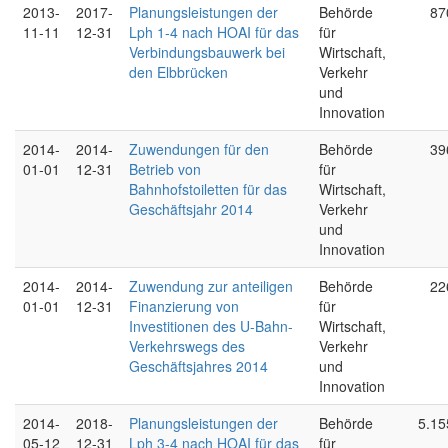
2013-
2017-
Planungsleistungen der
Behörde
87
11-11
12-31
Lph 1-4 nach HOAI für das
für
Verbindungsbauwerk bei
Wirtschaft,
den Elbbrücken
Verkehr
und
Innovation
2014-
2014-
Zuwendungen für den
Behörde
39
01-01
12-31
Betrieb von
für
Bahnhofstoiletten für das
Wirtschaft,
Geschäftsjahr 2014
Verkehr
und
Innovation
2014-
2014-
Zuwendung zur anteiligen
Behörde
22
01-01
12-31
Finanzierung von
für
Investitionen des U-Bahn-
Wirtschaft,
Verkehrswegs des
Verkehr
Geschäftsjahres 2014
und
Innovation
2014-
2018-
Planungsleistungen der
Behörde
5.15
05-12
12-31
Lph 3-4 nach HOAI für das
für