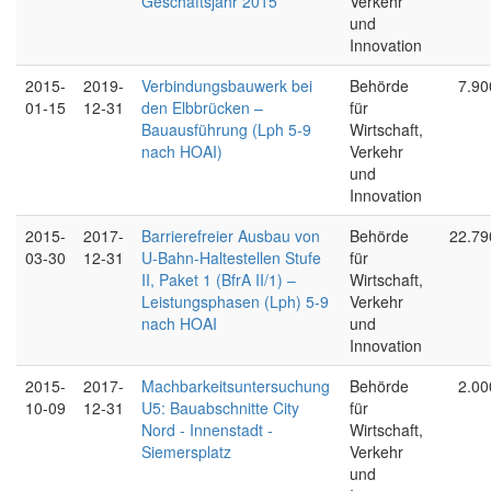
Geschäftsjahr 2015
Verkehr
und
Innovation
2015-
2019-
Verbindungsbauwerk bei
Behörde
7.90
01-15
12-31
den Elbbrücken –
für
Bauausführung (Lph 5-9
Wirtschaft,
nach HOAI)
Verkehr
und
Innovation
2015-
2017-
Barrierefreier Ausbau von
Behörde
22.79
03-30
12-31
U-Bahn-Haltestellen Stufe
für
II, Paket 1 (BfrA II/1) –
Wirtschaft,
Leistungsphasen (Lph) 5-9
Verkehr
nach HOAI
und
Innovation
2015-
2017-
Machbarkeitsuntersuchung
Behörde
2.00
10-09
12-31
U5: Bauabschnitte City
für
Nord - Innenstadt -
Wirtschaft,
Siemersplatz
Verkehr
und