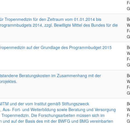
F
G
t für Tropenmedizin für den Zeitraum vom 01.01.2014 bis
B
ogrammbudgets 2014, zzgl. Bewilligte Mittel des Bundes für die
W
F
G
ür Tropenmedizin auf der Grundlage des Programmbudget 2015
B
W
F
G
entstandene Beratungskosten im Zusammenhang mit der
B
projektes.
W
F
G
NITM und der vom Institut gemäß Stiftungszweck
B
 Aus- Fort- und Weiterbildung sowie Beratung und Versorgung
W
nd Tropenmedizin. Die Forschungsarbeiten müssen sich im
F
nd auf der Basis des mit der BWFG und BMG vereinbarten
G