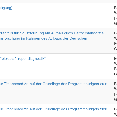
lligung)
B
W
F
G
anteils für die Beteiligung am Aufbau eines Partnerstandortes
B
ionsforschung im Rahmen des Aufbaus der Deutschen
W
F
G
rojektes "Tropendiagnostik"
B
W
F
G
ut für Tropenmedizin auf der Grundlage des Programmbudgets 2012
B
W
F
G
ut für Tropenmedizin auf der Grundlage des Programmbudgets 2013
B
W