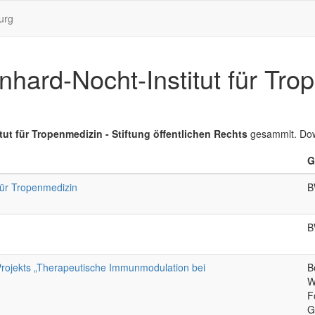
urg
ard-Nocht-Institut für Trop
ut für Tropenmedizin - Stiftung öffentlichen Rechts
gesammlt. Do
G
 für Tropenmedizin
B
B
 Projekts „Therapeutische Immunmodulation bei
B
W
F
G