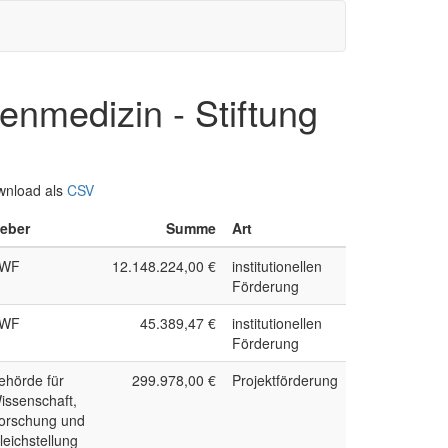
enmedizin - Stiftung
wnload als
CSV
eber
Summe
Art
WF
12.148.224,00 €
institutionellen
Förderung
WF
45.389,47 €
institutionellen
Förderung
ehörde für
299.978,00 €
Projektförderung
issenschaft,
orschung und
leichstellung